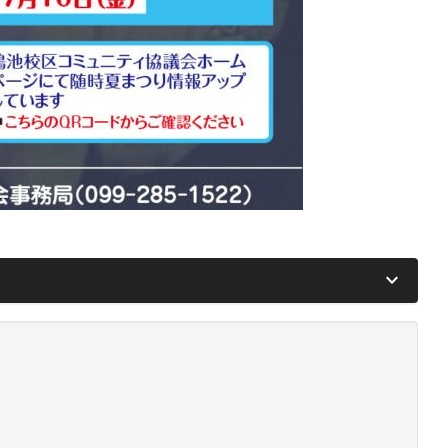
keyboard_arrow_down
構成団体登録のお願い
令和６年度総会資料
タデー
臨港道路情報（工程表・動画など）
）
成部会情報
広報部会情報
福祉部会情報
鴨池校区危険箇所マップ