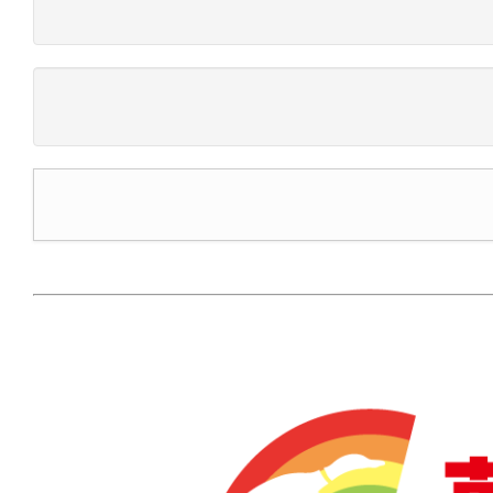
鴨池校区危険箇所マップ（Googleマップ）
第17回鴨
地域コミュニティ協議会活動の手引き（令和5年10月第