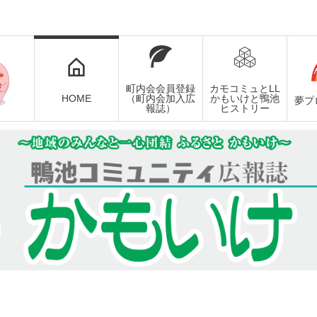
町内会会員登録
カモコミュとLL
HOME
（町内会加入広
かもいけと鴨池
夢プ
報誌）
ヒストリー