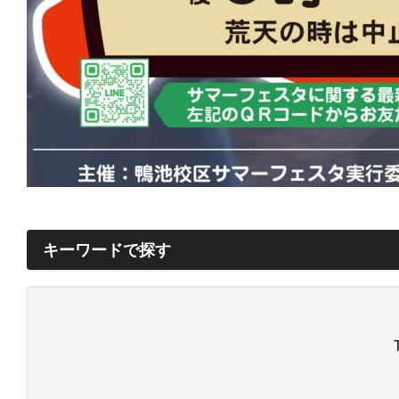
キーワードで探す
第19回鴨池校区夏まつり
令和７年度総会資料
第18
令和５年度総会資料
規約・規定
組織図
鴨池校区コ
社会教育部会情報（成人学級ﾀﾞﾚﾃﾞｪｰﾓﾏﾅｳﾞｪｰﾙ・女性学級ﾌ
L Lかもいけ
まちづくり部会情報
みんサポかもいけ