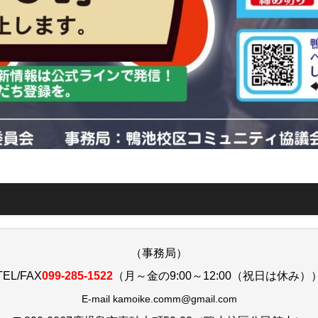
回鴨池校区夏まつり
第１回役員会資料
令和６年度運営方針
（事務局）
ミュニティプラン
町内会マップ
鴨カムお結び
鴨カムサ
TEL/FAX
099-285-1522
（月～金の9:00～12:00（祝日は休み）
ﾟﾁｴｺｰﾙ）
安心安全部会情報
青年部会情報
青少年健全育
E-mail kamoike.comm@gmail.com
かもいけ歳時記
市電が鴨池校区を走ったら⁉︎まさご商店街CM