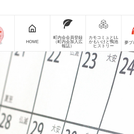
町内会会員登録
カモコミュとLL
HOME
（町内会加入広
かもいけと鴨池
夢プ
報誌）
ヒストリー