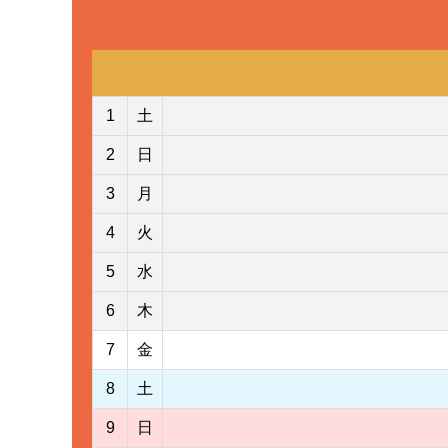
1
土
2
日
3
月
4
火
5
水
6
木
7
金
8
土
9
日