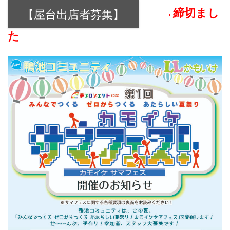
→締切まし
【屋台出店者募集】
た