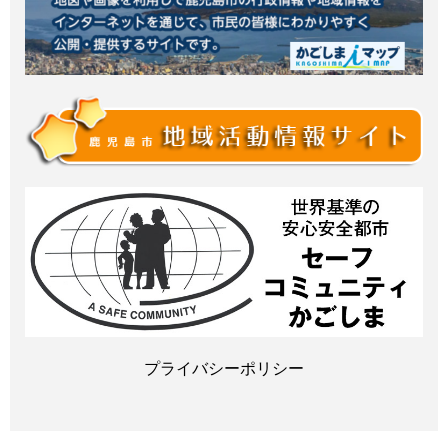
プライバシーポリシー