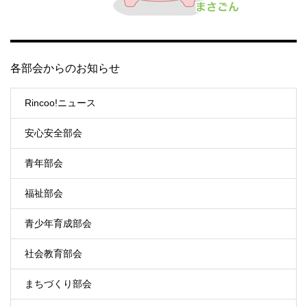
各部会からのお知らせ
Rincoo!ニュース
安心安全部会
青年部会
福祉部会
青少年育成部会
社会教育部会
まちづくり部会