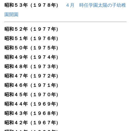
昭和５３年（１９７８年）
４月 時任学園太陽の子幼稚
園開園
昭和５２年（１９７７年）
昭和５１年（１９７６年）
昭和５０年（１９７５年）
昭和４９年（１９７４年）
昭和４８年（１９７３年）
昭和４７年（１９７２年）
昭和４６年（１９７１年）
昭和４５年（１９７０年）
昭和４４年（１９６９年）
昭和４３年（１９６８年）
昭和４２年（１９６７年）