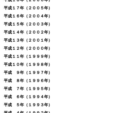
平成１７年（２００５年）
平成１６年（２００４年）
平成１５年（２００３年）
平成１４年（２００２年）
平成１３年（２００１年）
平成１２年（２０００年）
平成１１年（１９９９年）
平成１０年（１９９８年）
平成 ９年（１９９７年）
平成 ８年（１９９６年）
平成 ７年（１９９５年）
平成 ６年（１９９４年）
平成 ５年（１９９３年）
平成 ４年（１９９２年）