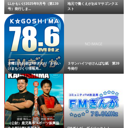
LLかもいけ2025年9月号（第139
地元で働くえがお&マサゴンクエ
号）発行しま...
スト
水曜日のお昼はFMぎんが「かもい
３サンハイツせけんばな紙 第39
けまちづくり情報局...
号発行
（公財）鹿児島市スポーツ振興協