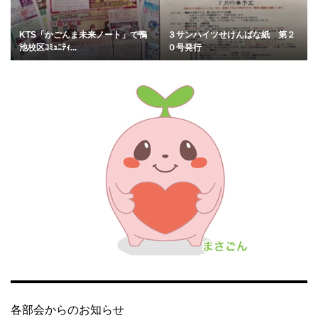
KTS「かごんま未来ノート」で鴨
３サンハイツせけんばな紙 第２
池校区ｺﾐｭﾆﾃｨ...
０号発行
各部会からのお知らせ