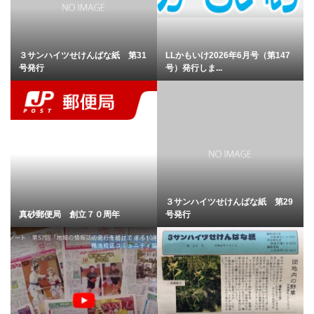
３サンハイツせけんばな紙 第31
LLかもいけ2026年6月号（第147
号発行
号）発行しま...
３サンハイツせけんばな紙 第29
真砂郵便局 創立７０周年
号発行