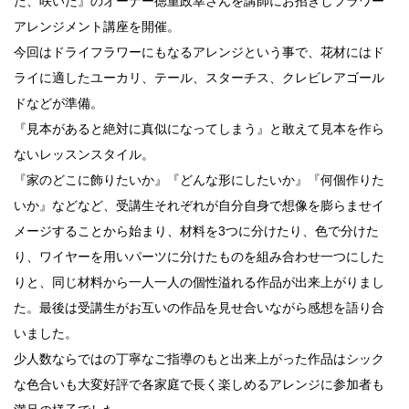
た、咲いた』のオーナー徳重政幸さんを講師にお招きしフラワー
アレンジメント講座を開催。
今回はドライフラワーにもなるアレンジという事で、花材にはド
ライに適したユーカリ、テール、スターチス、クレビレアゴール
ドなどが準備。
『見本があると絶対に真似になってしまう』と敢えて見本を作ら
ないレッスンスタイル。
『家のどこに飾りたいか』『どんな形にしたいか』『何個作りた
いか』などなど、受講生それぞれが自分自身で想像を膨らませイ
メージすることから始まり、材料を3つに分けたり、色で分けた
り、ワイヤーを用いパーツに分けたものを組み合わせ一つにした
りと、同じ材料から一人一人の個性溢れる作品が出来上がりまし
た。最後は受講生がお互いの作品を見せ合いながら感想を語り合
いました。
少人数ならではの丁寧なご指導のもと出来上がった作品はシック
な色合いも大変好評で各家庭で長く楽しめるアレンジに参加者も