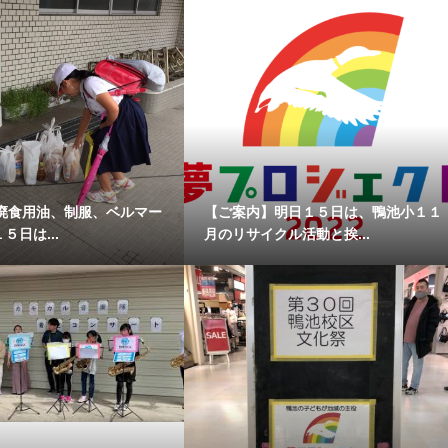
廃食用油、制服、ベルマー
【ご案内】明日１５日は、鴨池小１１
１５日は...
月のリサイクル活動と挨...