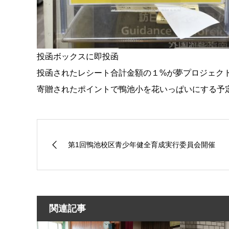
投函ボックスに即投函
投函されたレシート合計金額の１%が夢プロジェク
寄贈されたポイントで鴨池小を花いっぱいにする予
第1回鴨池校区青少年健全育成実行委員会開催
関連記事