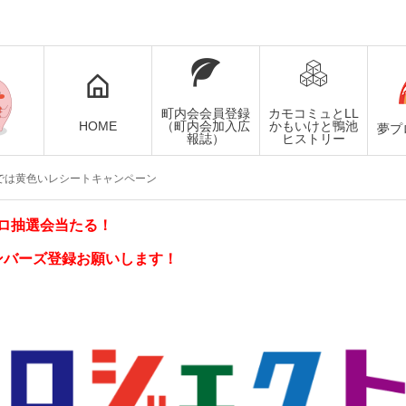
町内会会員登録
カモコミュとLL
HOME
（町内会加入広
かもいけと鴨池
夢プ
報誌）
ヒストリー
ンでは黄色いレシートキャンペーン
ロ抽選会当たる！
ンバーズ登録お願いします！