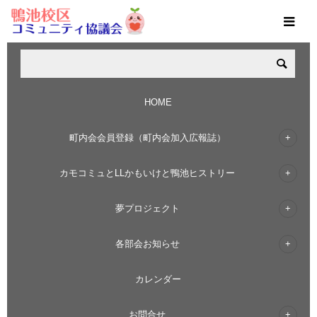
令和６年度総会資料（案）
夢プロ抽選会当たる！
HOME
カモコミュメンバーズ登録お願いします！
町内会会員登録（町内会加入広報誌）
カモコミュとLLかもいけと鴨池ヒストリー
夢プロジェクト
各部会お知らせ
カレンダー
令和６年度総会資料
お問合せ