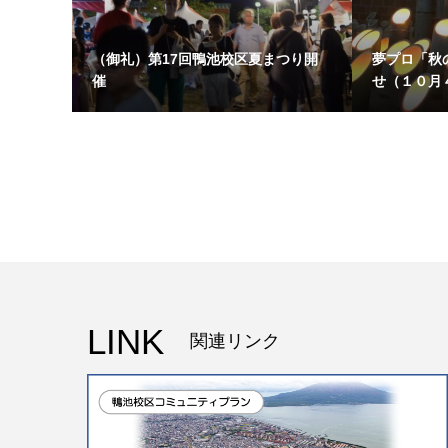
（御礼）第17回鴨池校区夏まつり開
夢プロ「秋
催
せ（１０月
LINK
関連リンク