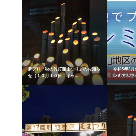
夢プロ「秋の竹灯籠まつり」のお知ら
令和5年3
せ（１０月１０日 キッ...
レミアムウ