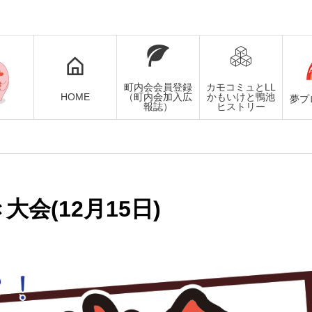
町内会会員登録
カモコミュとLL
HOME
（町内会加入広
かもいけと鴨池
夢プ
報誌）
ヒストリー
会(12月15日)