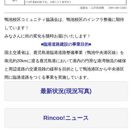
鴨池校区コミュニティ協議会は、鴨池校区のインフラ整備に期待
しています！
みなさんに街の変化を随時お届けいたします！
■臨港道路建設の事業目的■
国土交通省は、鹿児島港臨港道路整備事業（鴨池中央港区線）を
南北約20kmに渡る鹿児島港において港内の円滑な港湾物流の確保
と周辺道路の交通混雑の緩和を目的として鴨池港区から中央港区
間に臨港道路をつくる事業を実施しています。
最新状況(現況写真)
Rincoo!ニュース