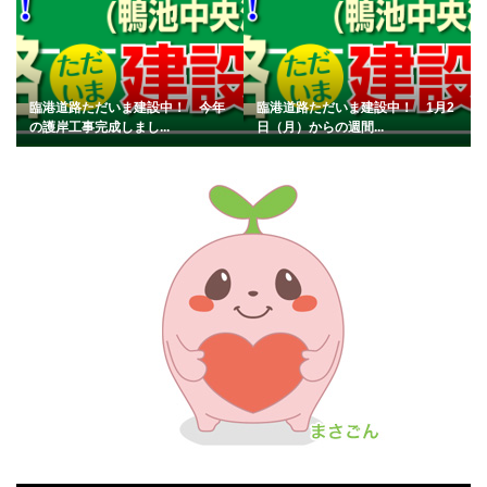
臨港道路ただいま建設中！ 今年
臨港道路ただいま建設中！ 1月2
の護岸工事完成しまし...
日（月）からの週間...