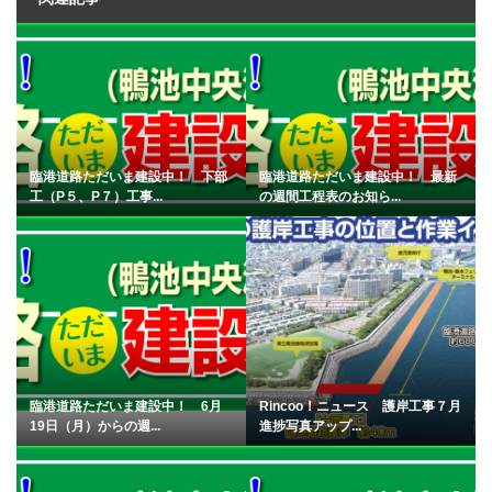
臨港道路ただいま建設中！ 下部
臨港道路ただいま建設中！ 最新
工（P５、P７）工事...
の週間工程表のお知ら...
臨港道路ただいま建設中！ 6月
Rincoo！ニュース 護岸工事７月
19日（月）からの週...
進捗写真アップ...