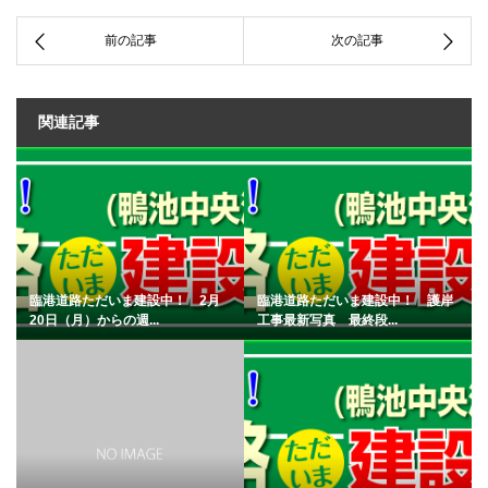
関連記事
臨港道路ただいま建設中！ 2月
臨港道路ただいま建設中！ 護岸
20日（月）からの週...
工事最新写真 最終段...