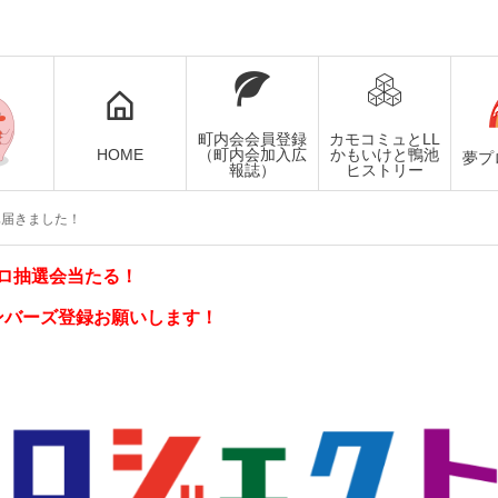
町内会会員登録
カモコミュとLL
HOME
（町内会加入広
かもいけと鴨池
夢プ
報誌）
ヒストリー
真届きました！
ロ抽選会当たる！
ンバーズ登録お願いします！