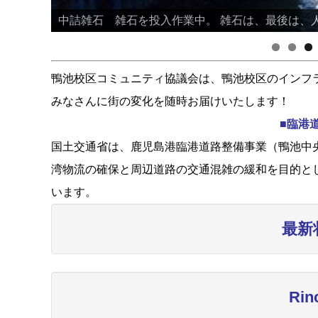
中詰雑石 雑石を投入作業中。 雑石は、最後は、
鴨池校区コミュニティ協議会は、鴨池校区のインフ
みなさんに街の変化を随時お届けいたします！
■臨港
国土交通省は、鹿児島港臨港道路整備事業（鴨池中央
湾物流の確保と周辺道路の交通混雑の緩和を目的と
います。
最新
Ri