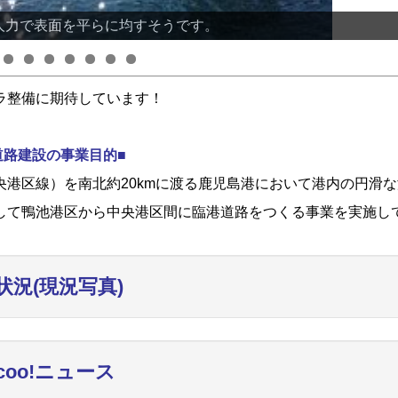
人力で表面を平らに均すそうです。
ラ整備に期待しています！
道路建設の事業目的■
港区線）を南北約20kmに渡る鹿児島港において港内の円滑な
して鴨池港区から中央港区間に臨港道路をつくる事業を実施し
状況(現況写真)
ncoo!ニュース