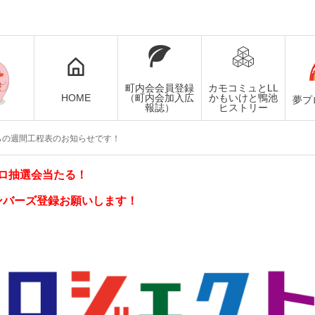
町内会会員登録
カモコミュとLL
HOME
（町内会加入広
かもいけと鴨池
夢プ
報誌）
ヒストリー
らの週間工程表のお知らせです！
ロ抽選会当たる！
ンバーズ登録お願いします！