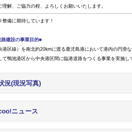
ご理解、ご協力の程、よろしくお願いいたします。
ラ整備に期待しています！
道路建設の事業目的■
港区線）を南北約20kmに渡る鹿児島港において港内の円滑な
して鴨池港区から中央港区間に臨港道路をつくる事業を実施し
状況(現況写真)
ncoo!ニュース