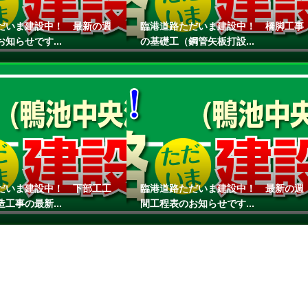
だいま建設中！ 最新の週
臨港道路ただいま建設中！ 橋脚工事
知らせです...
の基礎工（鋼管矢板打設...
だいま建設中！ 下部工工
臨港道路ただいま建設中！ 最新の週
工事の最新...
間工程表のお知らせです...