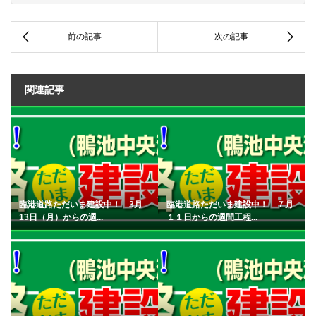
関連記事
臨港道路ただいま建設中！ 3月
臨港道路ただいま建設中！ ７月
13日（月）からの週...
１１日からの週間工程...