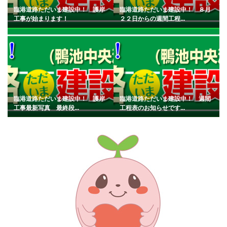
臨港道路ただいま建設中！ 護岸
臨港道路ただいま建設中！ ８月
工事が始まります！
２２日からの週間工程...
臨港道路ただいま建設中！ 護岸
臨港道路ただいま建設中！ 週間
工事最新写真 最終段...
工程表のお知らせです...