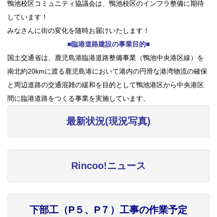
鴨池校区コミュニティ協議会は、鴨池校区のインフラ整備に期待
しています！
みなさんに街の変化を随時お届けいたします！
■臨港道路建設の事業目的■
国土交通省は、鹿児島港臨港道路整備事業（鴨池中央港区線）を
南北約20kmに渡る鹿児島港において港内の円滑な港湾物流の確保
と周辺道路の交通混雑の緩和を目的として鴨池港区から中央港区
間に臨港道路をつくる事業を実施しています。
最新状況(現況写真)
Rincoo!ニュース
下部工（P５、P７）工事の作業予定