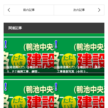
関連記事
臨港道路ただいま建設中！ P
臨港道路ただいま建設中！ 護岸
５、P７橋脚工事、鋼管...
工事最新写真（令和３...