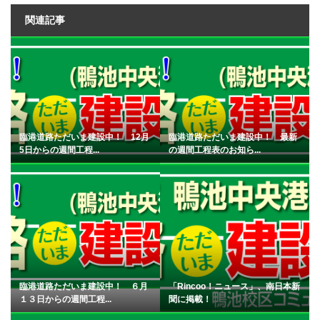
関連記事
臨港道路ただいま建設中！ 12月
臨港道路ただいま建設中！ 最新
5日からの週間工程...
の週間工程表のお知ら...
臨港道路ただいま建設中！ ６月
「Rincoo！ニュース」、南日本新
１３日からの週間工程...
聞に掲載！