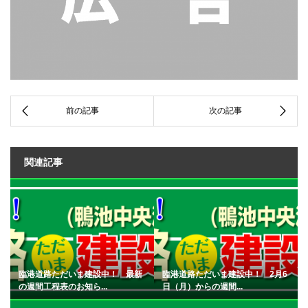
関連記事
臨港道路ただいま建設中！ 最新
臨港道路ただいま建設中！ 2月6
の週間工程表のお知ら...
日（月）からの週間...