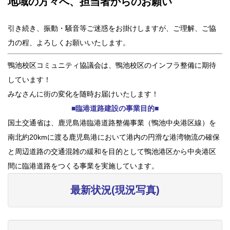
地域の方々へ、担当者からのお願い
引き続き、振動・騒音等ご迷惑をお掛けしますが、ご理解、ご協
力の程、よろしくお願いいたします。
鴨池校区コミュニティ協議会は、鴨池校区のインフラ整備に期待
しています！
みなさんに街の変化を随時お届けいたします！
■臨港道路建設の事業目的■
国土交通省は、鹿児島港臨港道路整備事業（鴨池中央港区線）を
南北約20kmに渡る鹿児島港において港内の円滑な港湾物流の確保
と周辺道路の交通混雑の緩和を目的として鴨池港区から中央港区
間に臨港道路をつくる事業を実施しています。
最新状況(現況写真)