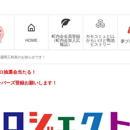
町内会会員登録
カモコミュとLL
HOME
（町内会加入広
かもいけと鴨池
夢プ
報誌）
ヒストリー
の週間工程表のお知らせです！
ロ抽選会当たる！
ンバーズ登録お願いします！