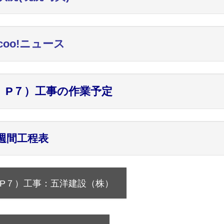
ncoo!ニュース
、P７）工事の作業予定
週間工程表
、P７）工事：五洋建設（株）