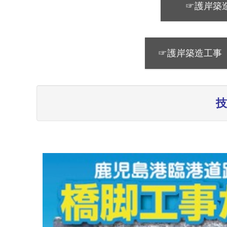
☞護岸築
☞護岸築造工事
技