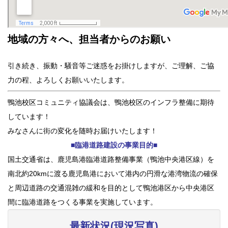
地域の方々へ、担当者からのお願い
引き続き、振動・騒音等ご迷惑をお掛けしますが、ご理解、ご協
力の程、よろしくお願いいたします。
鴨池校区コミュニティ協議会は、鴨池校区のインフラ整備に期待
しています！
みなさんに街の変化を随時お届けいたします！
■臨港道路建設の事業目的■
国土交通省は、鹿児島港臨港道路整備事業（鴨池中央港区線）を
南北約20kmに渡る鹿児島港において港内の円滑な港湾物流の確保
と周辺道路の交通混雑の緩和を目的として鴨池港区から中央港区
間に臨港道路をつくる事業を実施しています。
最新状況(現況写真)