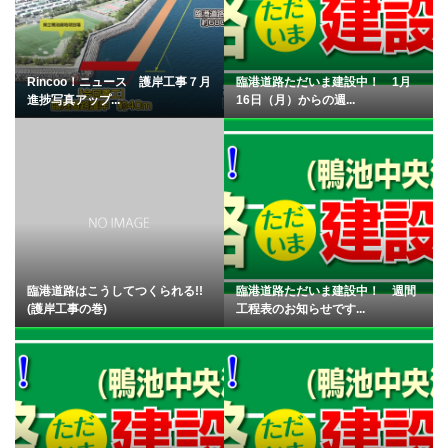
Rincoo！ニュース 護岸工事７月
臨港道路ただいま建設中！ 1月
進捗写真アップ...
16日（月）からの週...
臨港道路はこうしてつくられる!!
臨港道路ただいま建設中！ 週間
(護岸工事の巻)
工程表のお知らせです...