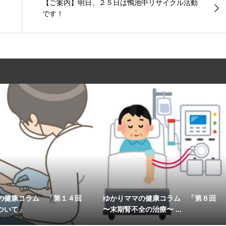
【ご案内】明日、２５日は鴨池中リサイクル活動
です！
の健康コラム 「第１４回
ゆかりママの健康コラム 「第８回
ついて」
〜末期腎不全の治療〜 ...