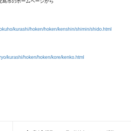
児島市のホームページから
kokuho/kurashi/hoken/hoken/kenshin/shimin/shido.html
iryo/kurashi/hoken/hoken/kore/kenko.html
用