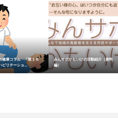
の健康コラム 「第１６
みんサポかもいけの活動紹介（資料
ビリテーショ...
編）