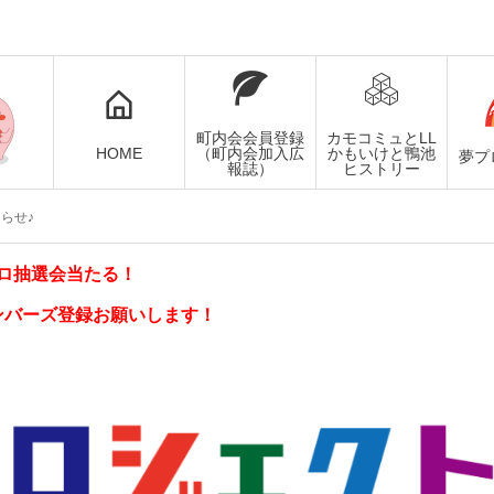
町内会会員登録
カモコミュとLL
HOME
（町内会加入広
かもいけと鴨池
夢プ
報誌）
ヒストリー
らせ♪
ロ抽選会当たる！
ンバーズ登録お願いします！