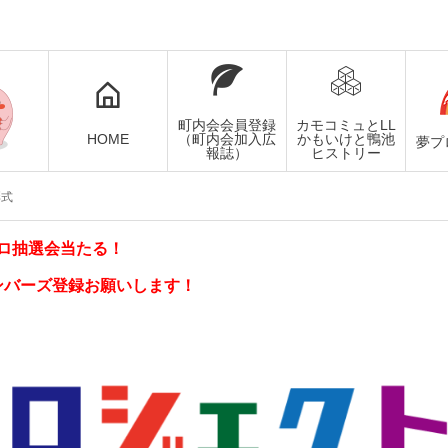
町内会会員登録
カモコミュとLL
HOME
（町内会加入広
かもいけと鴨池
夢プ
報誌）
ヒストリー
彰式
ロ抽選会当たる！
ンバーズ登録お願いします！