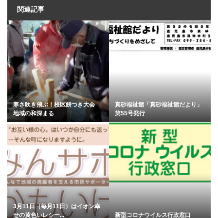
関連記事
寒さ吹き飛ぶ！校区餅つき大会
真砂福祉館「真砂福祉館だより」
地域の和深まる
第55号発行
3月11日（毎月11日）はイオン幸
せの黄色いレシー...
新型コロナウイルス行政窓口