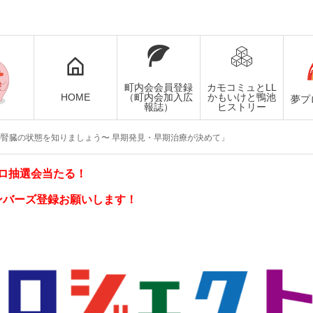
町内会会員登録
カモコミュとLL
HOME
（町内会加入広
かもいけと鴨池
夢プ
報誌）
ヒストリー
腎臓の状態を知りましょう〜 早期発見・早期治療が決めて」
ロ抽選会当たる！
ンバーズ登録お願いします！