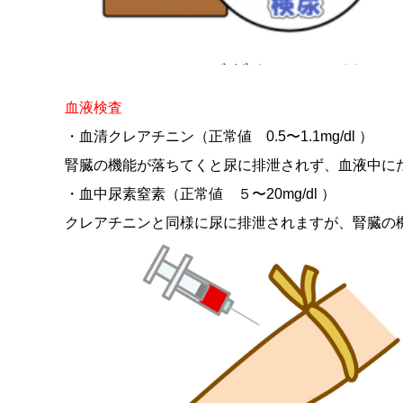
血液検査
・血清クレアチニン（正常値 0.5〜1.1mg/dl ）
腎臓の機能が落ちてくと尿に排泄されず、血液中に
・血中尿素窒素（正常値 ５〜20mg/dl ）
クレアチニンと同様に尿に排泄されますが、腎臓の