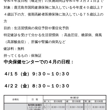
令和４年度日程（確定分）の実施期間は令和５年３月３１日まで
対象：鹿児島市国民健康保険に加入している今年度４０歳以上７
４歳以下の方、後期高齢者医療保険に加入している７５歳以上の
方
目的：生活習慣病の発症予防や重症化予防
特定健診を受けて分かる生活習慣病 ：高血圧症、糖尿病、痛風
（高尿酸血症）、肝臓や腎臓の病気など
健診料：無料
持ってくるもの：保険証
中央保健センターでの４月の日程：
４/１５（金）９:３０～１０:３０
４/２２（金）８:３０～１０:３０