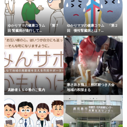
ゆかりママの健康コラム 「第７
ゆかりママの健康コラム 「第２
回 腎臓病が進行して...
回 慢性腎臓病とは？...
寒さ吹き飛ぶ！校区餅つき大会
高齢者１１０番のご案内
地域の和深まる