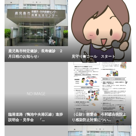
鹿児島市特定健診、長寿健診 ２
月日程のお知らせ♪
見守り☎︎コール スタート
臨港道路（鴨池中央港区線）進捗
（公財）慈愛会 今村総合病院よ
説明会・見学会 「...
り感染防止対策につい...