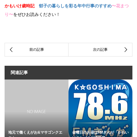
かもいけ歳時記
郁子の暮らしを彩る
年中行事のすすめ
〜花まつ
り〜
をぜひお読みください！
関連記事
地元で働くえがお&マサゴンクエ
金曜日のお昼はFMぎんが「かもい