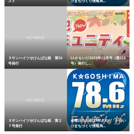
スト
けまちづくり情報局...
３サンハイツせけんばな紙 第34
LLかもいけ2023年11月号（第116
号発行
号）発行し...
３サンハイツせけんばな紙 第２
金曜日のお昼はFMぎんが「かもい
７号発行
けまちづくり情報局...