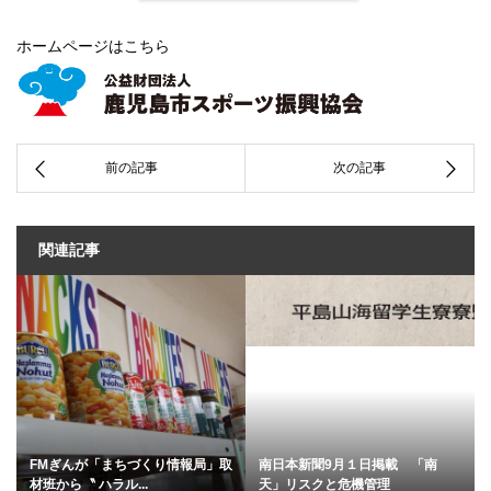
ホームページはこちら
関連記事
FMぎんが「まちづくり情報局」取
南日本新聞9月１日掲載 「南
材班から〝 ハラル...
天」リスクと危機管理