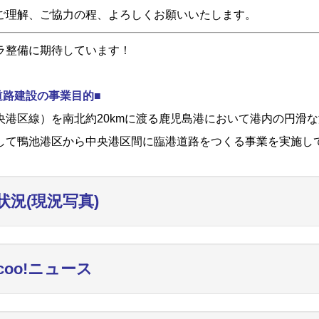
ご理解、ご協力の程、よろしくお願いいたします。
ラ整備に期待しています！
道路建設の事業目的■
港区線）を南北約20kmに渡る鹿児島港において港内の円滑な
して鴨池港区から中央港区間に臨港道路をつくる事業を実施し
状況(現況写真)
ncoo!ニュース