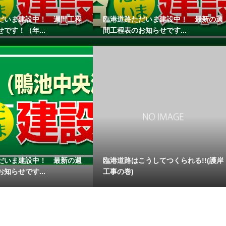
だいま建設中！ 週間工程
臨港道路ただいま建設中！ 最新の週
です！（年...
間工程表のお知らせです...
だいま建設中！ 最新の週
臨港道路はこうしてつくられる!!(護岸
知らせです...
工事の巻)