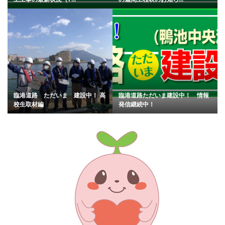
臨港道路 ただいま 建設中！ 高
臨港道路ただいま建設中！ 情報
校生取材編
発信継続中！