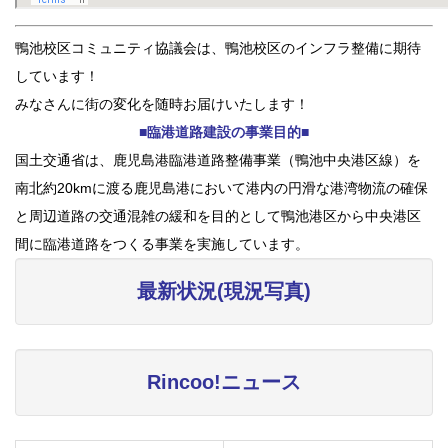
鴨池校区コミュニティ協議会は、鴨池校区のインフラ整備に期待
しています！
みなさんに街の変化を随時お届けいたします！
■臨港道路建設の事業目的■
国土交通省は、鹿児島港臨港道路整備事業（鴨池中央港区線）を
南北約20kmに渡る鹿児島港において港内の円滑な港湾物流の確保
と周辺道路の交通混雑の緩和を目的として鴨池港区から中央港区
間に臨港道路をつくる事業を実施しています。
最新状況(現況写真)
Rincoo!ニュース