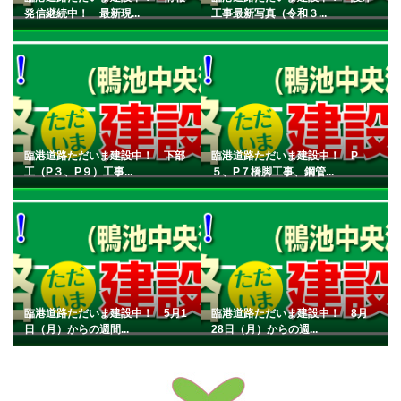
発信継続中！ 最新現...
工事最新写真（令和３...
臨港道路ただいま建設中！ 下部
臨港道路ただいま建設中！ P
工（P３、P９）工事...
５、P７橋脚工事、鋼管...
臨港道路ただいま建設中！ 5月1
臨港道路ただいま建設中！ 8月
日（月）からの週間...
28日（月）からの週...