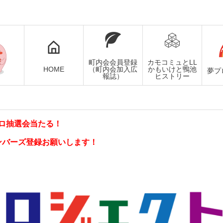
町内会会員登録
カモコミュとLL
HOME
（町内会加入広
かもいけと鴨池
夢プ
報誌）
ヒストリー
ロ抽選会当たる！
ンバーズ登録お願いします！