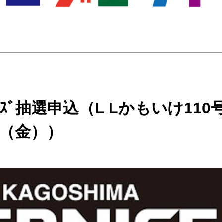
ｽﾞ抽選申込（L Lかもいけ110
日（金））