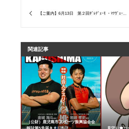
【ご案内】6月13日 第２回ﾀﾞﾚﾃﾞｪｰﾓ ・ﾏﾅｳﾞｪｰ...
関連記事
（公財）鹿児島市スポーツ振興協会会
報誌第5号届きました！
見守り☎︎