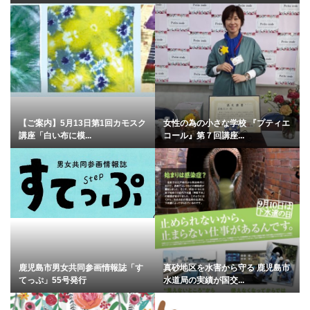
【ご案内】5月13日第1回カモスク
女性の為の小さな学校 『プティエ
講座「白い布に模...
コール』第７回講座...
鹿児島市男女共同参画情報誌「す
真砂地区を水害から守る 鹿児島市
てっぷ」55号発行
水道局の実績が国交...