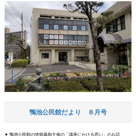
鴨池公民館だより ８月号
⚫︎ 鴨池公民館の持留義和主催の「講座にかける思い」のお話