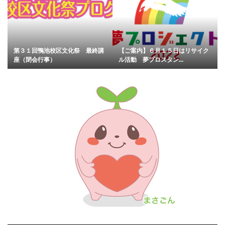
第３１回鴨池校区文化祭 最終講
【ご案内】６月１５日はリサイク
座（閉会行事）
ル活動 夢プロスタン...