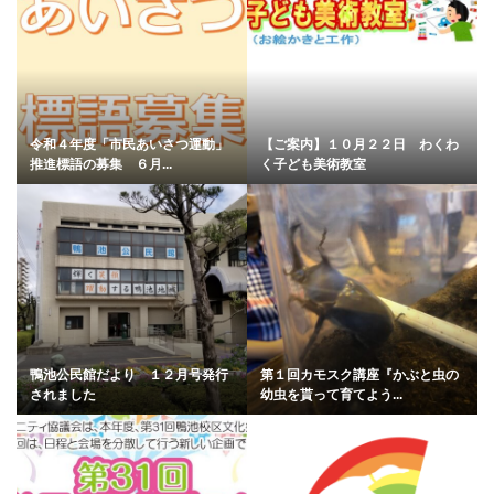
令和４年度「市民あいさつ運動」
【ご案内】１０月２２日 わくわ
推進標語の募集 ６月...
く子ども美術教室
鴨池公民館だより １２月号発行
第１回カモスク講座『かぶと虫の
されました
幼虫を貰って育てよう...