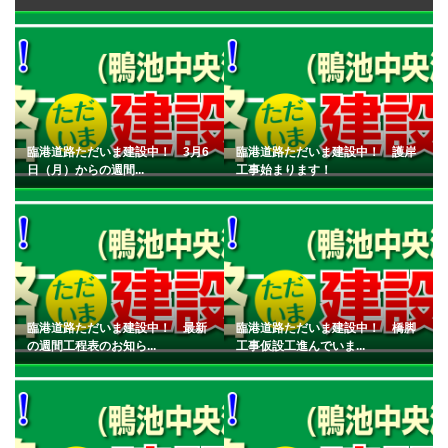
臨港道路ただいま建設中！ 3月6
臨港道路ただいま建設中！ 護岸
日（月）からの週間...
工事始まります！
臨港道路ただいま建設中！ 最新
臨港道路ただいま建設中！ 橋脚
の週間工程表のお知ら...
工事仮設工進んでいま...