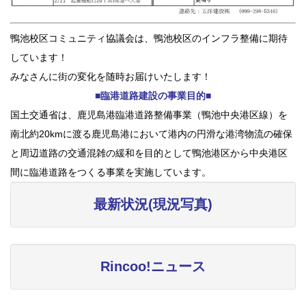
鴨池校区コミュニティ協議会は、鴨池校区のインフラ整備に期待
しています！
みなさんに街の変化を随時お届けいたします！
■臨港道路建設の事業目的■
国土交通省は、鹿児島港臨港道路整備事業（鴨池中央港区線）を
南北約20kmに渡る鹿児島港において港内の円滑な港湾物流の確保
と周辺道路の交通混雑の緩和を目的として鴨池港区から中央港区
間に臨港道路をつくる事業を実施しています。
最新状況(現況写真)
Rincoo!ニュース