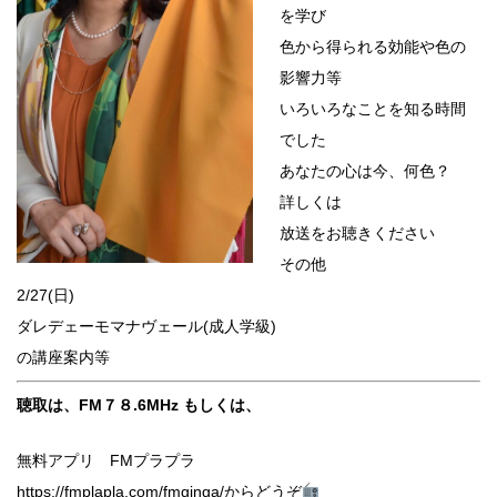
を学び
色から得られる効能や色の
影響力等
いろいろなことを知る時間
でした
あなたの心は今、何色？
詳しくは
放送をお聴きください
その他
2/27(日)
ダレデェーモマナヴェール(成人学級)
の講座案内等
聴取は、FM７８.6MHz もしくは、
無料アプリ FMプラプラ
https://fmplapla.com/fmginga/からどうぞ