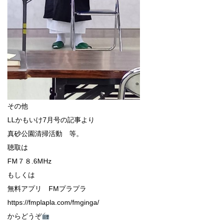
その他
LLかもいけ7月号の記事より
真砂公園清掃活動 等。
聴取は
FM７８.6MHz
もしくは
無料アプリ FMプラプラ
https://fmplapla.com/fmginga/
からどうぞ