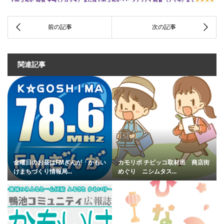
関連記事
金曜日のお昼はFMぎんが「かもい
カモリポ チビッコ取材班 商店街
けまちづくり情報局...
めぐり ニシムタス...