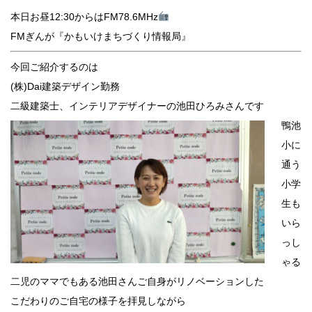
本日お昼12:30からはFM78.6MHz
FMぎんが『かもいけまちづくり情報局』
今回ご紹介するのは
(株)Dai建築デザイン勤務
二級建築士、インテリアデザイナーの池田ひろみさんです
鴨池
小に
通う
小学
生も
いら
っし
ゃる
二児のママでもある池田さんご自身がリノベーションした
こだわりのご自宅の様子を拝見しながら