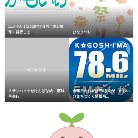
LLかもいけ2026年7月号（第148
号）発行しま...
ひなまつり
３サンハイツせけんばな紙 第34
金曜日のお昼はFMぎんが「かもい
号発行
けまちづくり情報局...