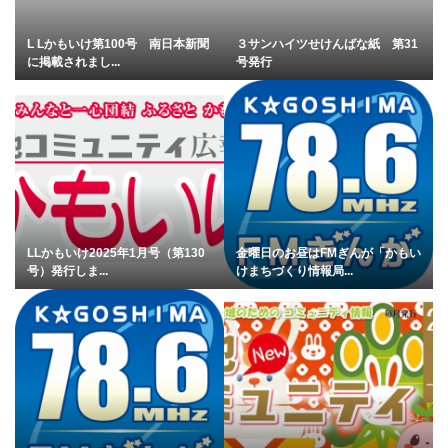
L Lかもいけ第100号 南日本新聞
３サンハイツせけんばな紙 第31
に掲載されまし...
号発行
LLかもいけ2025年1月号（第130
金曜日のお昼はFMぎんが「かもい
号）発行しま...
けまちづくり情報局...