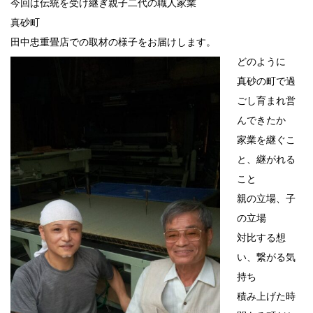
今回は伝統を受け継ぎ親子二代の職人家業
真砂町
田中忠重畳店での取材の様子をお届けします。
どのように
真砂の町で過
ごし育まれ営
んできたか
家業を継ぐこ
と、継がれる
こと
親の立場、子
の立場
対比する想
い、繋がる気
持ち
積み上げた時