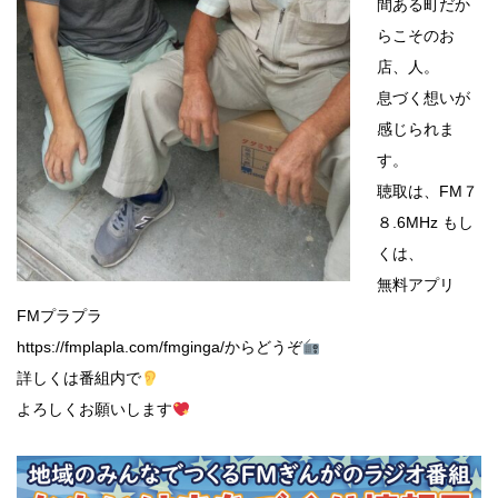
間ある町だか
らこそのお
店、人。
息づく想いが
感じられま
す。
聴取は、FM７
８.6MHz もし
くは、
無料アプリ
FMプラプラ
https://fmplapla.com/fmginga/からどうぞ
詳しくは番組内で
よろしくお願いします