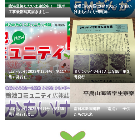
臨港道路ただいま建設中！ 護岸
金曜日のお昼はFMぎんが「かもい
工事最新写真届きまし...
けまちづくり情報局...
LLかもいけ2023年12月号（第117
３サンハイツせけんばな紙 第３
号）発行し...
号発行
LLかもいけ2025年6月号（第135
南日本新聞掲載 「南点」 子供
号）発行しま...
たちの未来