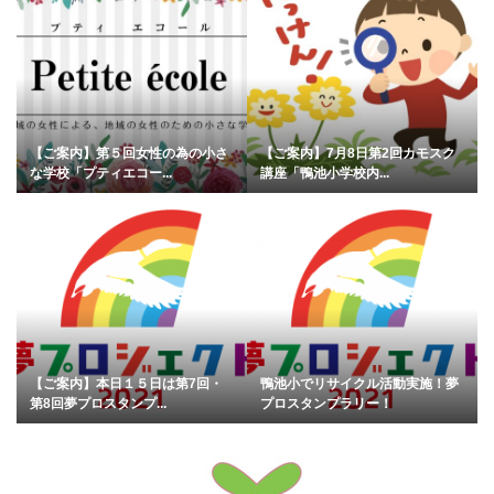
【ご案内】第５回女性の為の小さ
【ご案内】7月8日第2回カモスク
な学校「プティエコー...
講座「鴨池小学校内...
【ご案内】本日１５日は第7回・
鴨池小でリサイクル活動実施！夢
第8回夢プロスタンプ...
プロスタンプラリー！