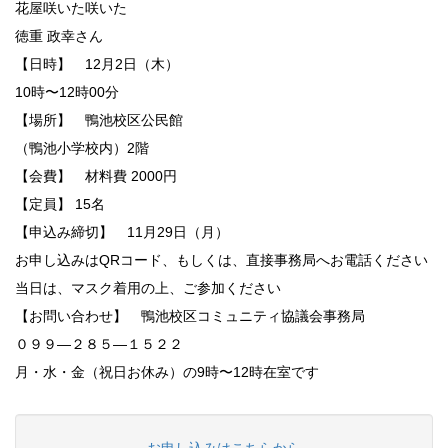
花屋咲いた咲いた
徳重 政幸さん
【日時】 12月2日（木）
10時〜12時00分
【場所】 鴨池校区公民館
（鴨池小学校内）2階
【会費】 材料費 2000円
【定員】 15名
【申込み締切】 11月29日（月）
お申し込みはQRコード、もしくは、直接事務局へお電話ください
当日は、マスク着用の上、ご参加ください
【お問い合わせ】 鴨池校区コミュニティ協議会事務局
０９９—２８５—１５２２
月・水・金（祝日お休み）の9時〜12時在室です
お申し込みはこちらから