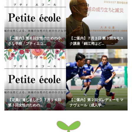
【ご案内】第６回女性のための小
【ご案内】７月３日 第３回カモス
さな学校「プティエコ...
ク講座「錦江湾はど...
【定員に達しました】７月１４日
【ご案内】第２回ダレデェーモ マ
第３回女性のための...
ナヴェール（成人学...