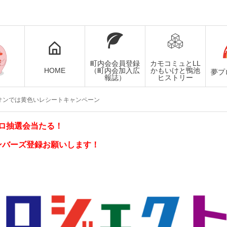
町内会会員登録
カモコミュとLL
HOME
（町内会加入広
かもいけと鴨池
夢プ
報誌）
ヒストリー
イオンでは黄色いレシートキャンペーン
ロ抽選会当たる！
ンバーズ登録お願いします！