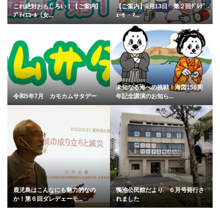
これ絶対おもしろい！【ご案内】
【ご案内】6月13日 第２回ﾀﾞﾚﾃﾞ
ﾌﾟﾃｨｴｺｰﾙ（女...
ｪｰﾓ ・ﾏ...
未知なる海への挑戦！海図150周
令和5年7月 カモカムサタデー
年記念講演のお知ら...
鹿児島はこんなにも魅力的なの
鴨池公民館だより ６月号発行さ
か！第６回ダレデェーモ...
れました