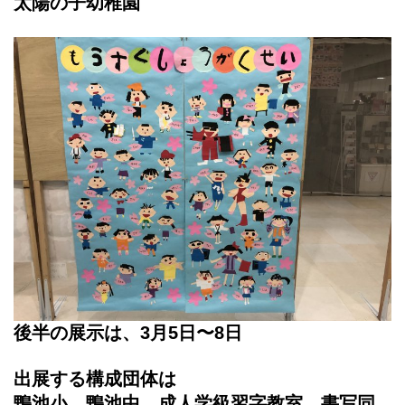
太陽の子幼稚園
後半の展示は、3月5日〜8日
出展する構成団体は
鴨池小、鴨池中、成人学級習字教室、書写同