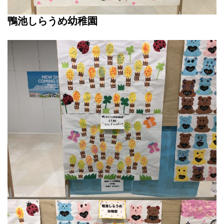
鴨池しらうめ幼稚園