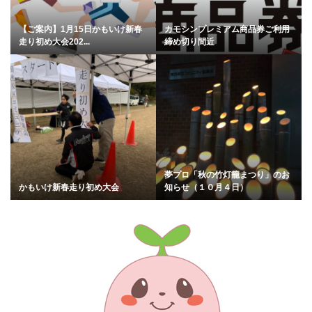
【ご案内】1月15日かもいけ新春
カモシンプレミアム商品券ご利用
走り初め大会202...
締め切り間近
夢プロ「秋の竹灯籠まつり」のお
かもいけ新春走り初め大会
知らせ（１０月４日）