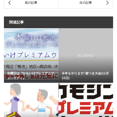
関連記事
水曜日は〝かもいけプレミアムウ
今年もやります! 餅つき大会(12月
ェンズディ〟
15日)