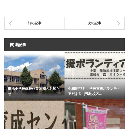
関連記事
鴨池小学校愛校作業延期のお知ら
令和5年7月 学校支援ボランティ
せ
アだより（鴨池校区...