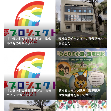
【ご案内】今日3月15日は、鴨池
鴨池公民館だより ７月号発行さ
小３月のリサイクル...
れました
【ご案内】１５日は夢プロ カモ
第４回カモスク講座「環境講座
コミュJr.カードス...
環境家計簿を親子でつ...