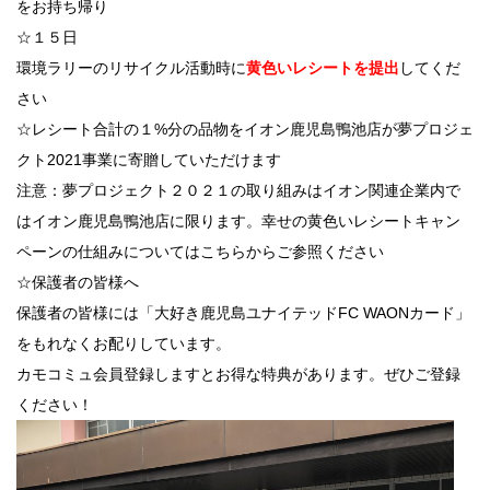
をお持ち帰り
☆１５日
環境ラリーのリサイクル活動時に
黄色いレシートを提出
してくだ
さい
☆レシート合計の１%分の品物をイオン鹿児島鴨池店が夢プロジェ
クト2021事業に寄贈していただけます
注意：夢プロジェクト２０２１の取り組みはイオン関連企業内で
はイオン鹿児島鴨池店に限ります。幸せの黄色いレシートキャン
ペーンの仕組みについてはこちらからご参照ください
☆保護者の皆様へ
保護者の皆様には「大好き鹿児島ユナイテッドFC WAONカード」
をもれなくお配りしています。
カモコミュ会員登録しますとお得な特典があります。ぜひご登録
ください！