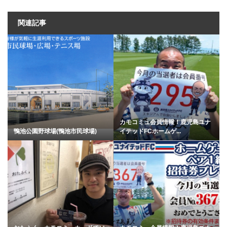
関連記事
カモコミュ会員情報！鹿児島ユナ
鴨池公園野球場(鴨池市民球場)
イテッドFCホームゲ...