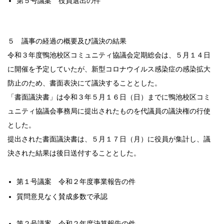
第５号議案 役員選出の件
５ 議事の経過の概要及び議決の結果
令和３年度鴨池校区コミュニティ協議会定期総会は、５月１４日
に開催を予定していたが、新型コロナウイルス感染症の感染拡大
防止のため、書面表決にて議決することとした。
「書面議決書」は令和３年５月１６日（日）までに鴨池校区コミ
ュニティ協議会事務局に提出されたものを代議員の議決権の行使
とした。
提出された書面議決書は、５月１７日（月）に役員が集計し、議
決された結果は後日送付することとした。
第１号議案 令和２年度事業報告の件
質問意見なく賛成多数で承認
第２号議案 令和２年度決算報告の件