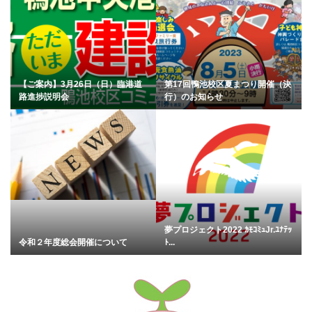
【ご案内】3月26日（日）臨港道
第17回鴨池校区夏まつり開催（決
路進捗説明会
行）のお知らせ
夢プロジェクト2022 ｶﾓｺﾐｭJr.ﾕﾅﾃｯ
令和２年度総会開催について
ﾄ...