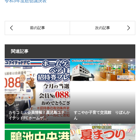
令和3年度総会議決表
関連記事
カモコミュ会員情報！鹿児島ユナ
すこやか子育て交流館 りぼんか
イテッドFCホームゲ...
ん